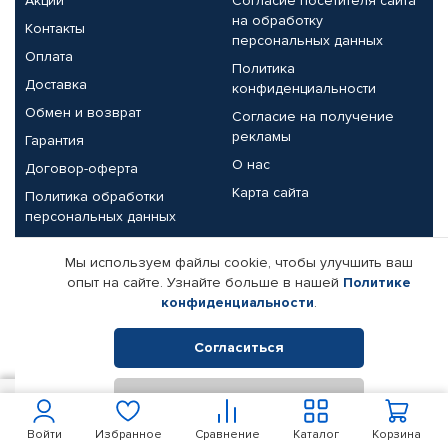
Акции
Согласие посетителя сайта
на обработку
Контакты
персональных данных
Оплата
Политика
Доставка
конфиденциальности
Обмен и возврат
Согласие на получение
рекламы
Гарантия
О нас
Договор-оферта
Карта сайта
Политика обработки
персональных данных
Партнерам
Мы используем файлы cookie, чтобы улучшить ваш
опыт на сайте. Узнайте больше в нашей
Политике
Корпоративным клиентам
Реквизиты компании
конфиденциальности
.
Поставщикам
Согласиться
Отклонить
© КАМАЗ ЦЕНТР ДОНЕЦК, 2015-2026. Все права защищены.
7 500
В корзину
Интернет-магазин автомобильных товаров Автопрофи.
Войти
Избранное
Сравнение
Каталог
Корзина