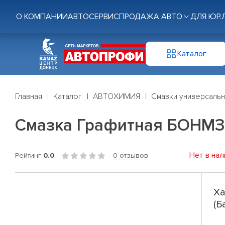
О КОМПАНИИ
АВТОСЕРВИС
ПРОДАЖА АВТО
ДЛЯ ЮР.
Каталог
Главная
Каталог
АВТОХИМИЯ
Смазки универсаль
Смазка Графитная БОНМЗ (Б
Нет в нал
Рейтинг
0.0
0 отзывов
Ха
(Б