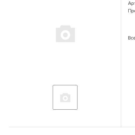
Ар
Пр
Вс