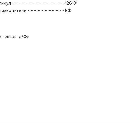
тикул
126181
оизводитель
РФ
е товары «РФ»