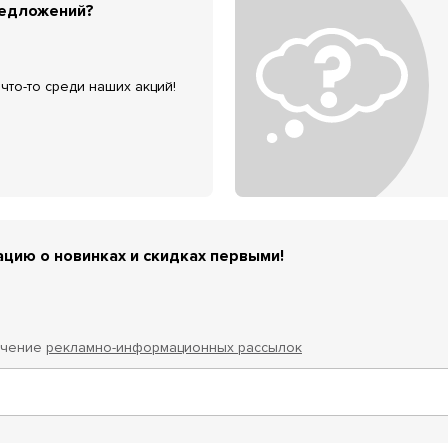
редложений?
что-то среди наших акций!
цию о новинках и скидках первыми!
учение
рекламно-информационных рассылок