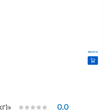
много
г)»
0.0