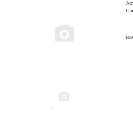
Ар
Пр
Вс