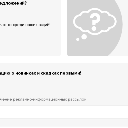
редложений?
что-то среди наших акций!
цию о новинках и скидках первыми!
учение
рекламно-информационных рассылок