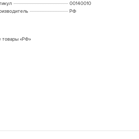
тикул
00140010
оизводитель
РФ
е товары «РФ»