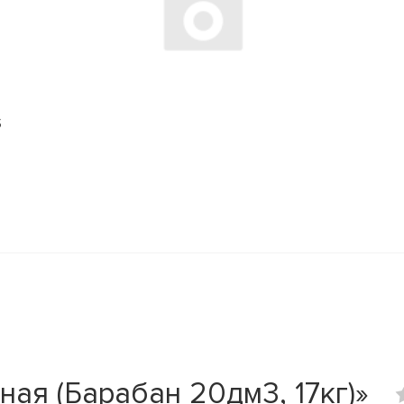
S
ая (Барабан 20дм3, 17кг)»