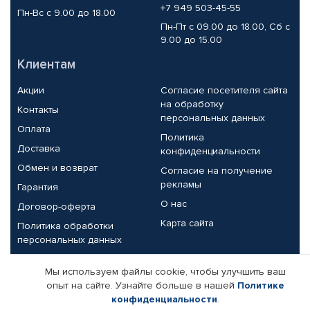
+7 949 503-45-55
Пн-Вс с 9.00 до 18.00
Пн-Пт с 09.00 до 18.00, Сб с
9.00 до 15.00
Клиентам
Акции
Согласие посетителя сайта
на обработку
Контакты
персональных данных
Оплата
Политика
Доставка
конфиденциальности
Обмен и возврат
Согласие на получение
рекламы
Гарантия
О нас
Договор-оферта
Карта сайта
Политика обработки
персональных данных
Партнерам
Мы используем файлы cookie, чтобы улучшить ваш
опыт на сайте. Узнайте больше в нашей
Политике
Корпоративным клиентам
Реквизиты компании
конфиденциальности
.