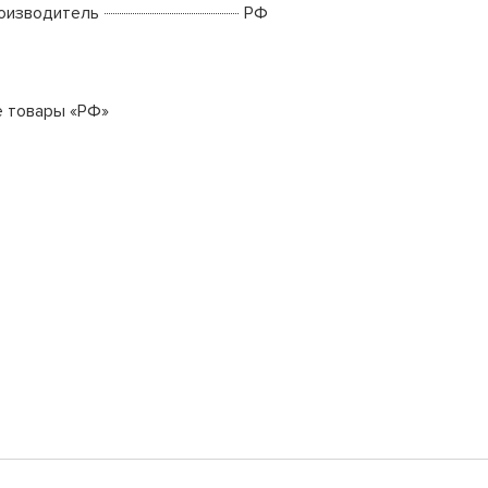
оизводитель
РФ
е товары «РФ»