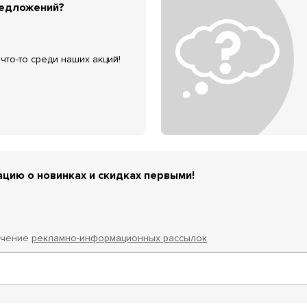
редложений?
что-то среди наших акций!
цию о новинках и скидках первыми!
учение
рекламно-информационных рассылок