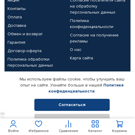
Акции
Согласие посетителя сайта
на обработку
Контакты
персональных данных
Оплата
Политика
Доставка
конфиденциальности
Обмен и возврат
Согласие на получение
рекламы
Гарантия
О нас
Договор-оферта
Карта сайта
Политика обработки
персональных данных
Партнерам
Мы используем файлы cookie, чтобы улучшить ваш
опыт на сайте. Узнайте больше в нашей
Политике
Корпоративным клиентам
Реквизиты компании
конфиденциальности
.
Поставщикам
Согласиться
Отклонить
© КАМАЗ ЦЕНТР ДОНЕЦК, 2015-2026. Все права защищены.
200
В корзину
Интернет-магазин автомобильных товаров Автопрофи.
Войти
Избранное
Сравнение
Каталог
Корзина