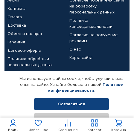
Акции
Согласие посетителя сайта
на обработку
Контакты
персональных данных
Оплата
Политика
Доставка
конфиденциальности
Обмен и возврат
Согласие на получение
рекламы
Гарантия
О нас
Договор-оферта
Карта сайта
Политика обработки
персональных данных
Партнерам
Мы используем файлы cookie, чтобы улучшить ваш
опыт на сайте. Узнайте больше в нашей
Политике
Корпоративным клиентам
Реквизиты компании
конфиденциальности
.
Поставщикам
Согласиться
Отклонить
© КАМАЗ ЦЕНТР ДОНЕЦК, 2015-2026. Все права защищены.
Интернет-магазин автомобильных товаров Автопрофи.
Войти
Избранное
Сравнение
Каталог
Корзина