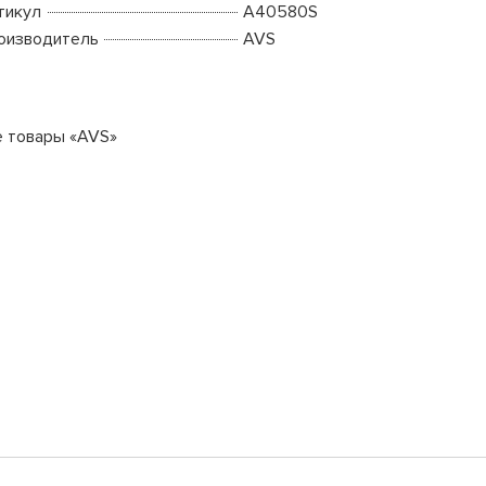
тикул
A40580S
оизводитель
AVS
е товары «AVS»