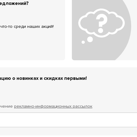
редложений?
что-то среди наших акций!
цию о новинках и скидках первыми!
учение
рекламно-информационных рассылок