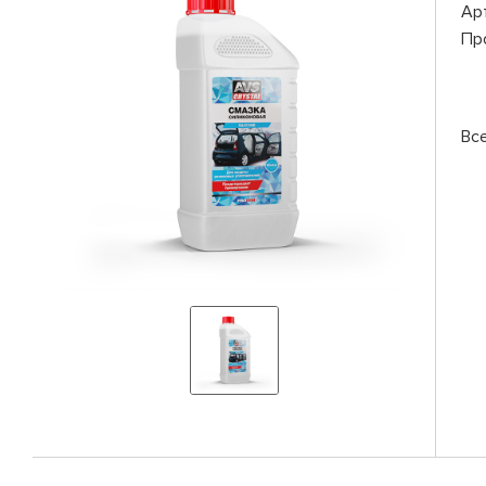
Ар
Пр
Вс