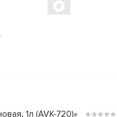
S
вая, 1л (AVK-720)»