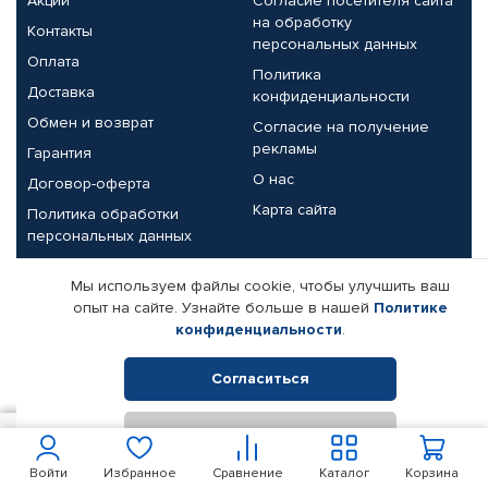
Акции
Согласие посетителя сайта
на обработку
Контакты
персональных данных
Оплата
Политика
Доставка
конфиденциальности
Обмен и возврат
Согласие на получение
рекламы
Гарантия
О нас
Договор-оферта
Карта сайта
Политика обработки
персональных данных
Партнерам
Мы используем файлы cookie, чтобы улучшить ваш
опыт на сайте. Узнайте больше в нашей
Политике
Корпоративным клиентам
Реквизиты компании
конфиденциальности
.
Поставщикам
Согласиться
Отклонить
© КАМАЗ ЦЕНТР ДОНЕЦК, 2015-2026. Все права защищены.
400
В корзину
Интернет-магазин автомобильных товаров Автопрофи.
Войти
Избранное
Сравнение
Каталог
Корзина