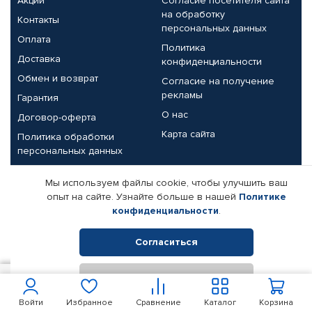
Акции
Согласие посетителя сайта
на обработку
Контакты
персональных данных
Оплата
Политика
Доставка
конфиденциальности
Обмен и возврат
Согласие на получение
рекламы
Гарантия
О нас
Договор-оферта
Карта сайта
Политика обработки
персональных данных
Партнерам
Мы используем файлы cookie, чтобы улучшить ваш
опыт на сайте. Узнайте больше в нашей
Политике
Корпоративным клиентам
Реквизиты компании
конфиденциальности
.
Поставщикам
Согласиться
Отклонить
© КАМАЗ ЦЕНТР ДОНЕЦК, 2015-2026. Все права защищены.
250
В корзину
Интернет-магазин автомобильных товаров Автопрофи.
Войти
Избранное
Сравнение
Каталог
Корзина