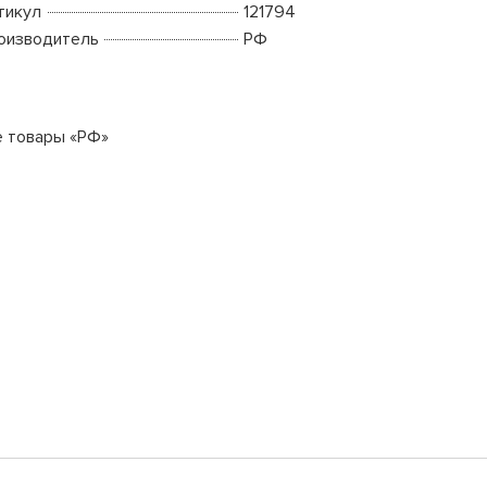
тикул
121794
оизводитель
РФ
е товары «РФ»