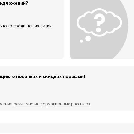
редложений?
что-то среди наших акций!
цию о новинках и скидках первыми!
учение
рекламно-информационных рассылок