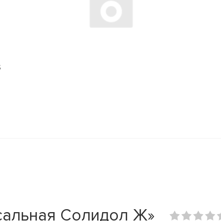
S
сальная Солидол Ж»