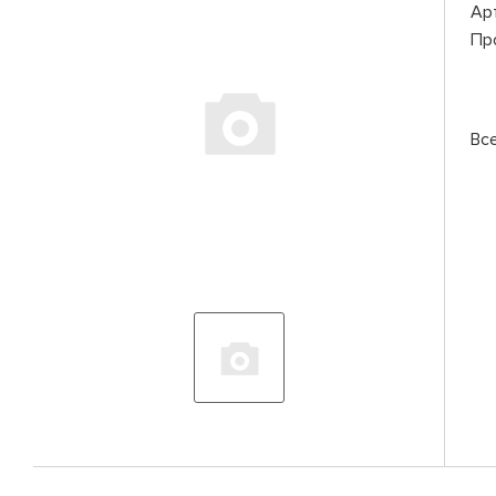
Ар
Пр
Вс