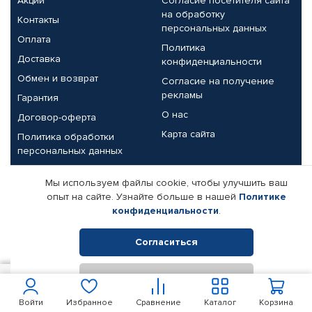
Акции
Согласие посетителя сайта
на обработку
Контакты
персональных данных
Оплата
Политика
Доставка
конфиденциальности
Обмен и возврат
Согласие на получение
рекламы
Гарантия
О нас
Договор-оферта
Карта сайта
Политика обработки
персональных данных
Партнерам
Мы используем файлы cookie, чтобы улучшить ваш
опыт на сайте. Узнайте больше в нашей
Политике
Корпоративным клиентам
Реквизиты компании
конфиденциальности
.
Поставщикам
Согласиться
Отклонить
© КАМАЗ ЦЕНТР ДОНЕЦК, 2015-2026. Все права защищены.
300
В корзину
Интернет-магазин автомобильных товаров Автопрофи.
Войти
Избранное
Сравнение
Каталог
Корзина