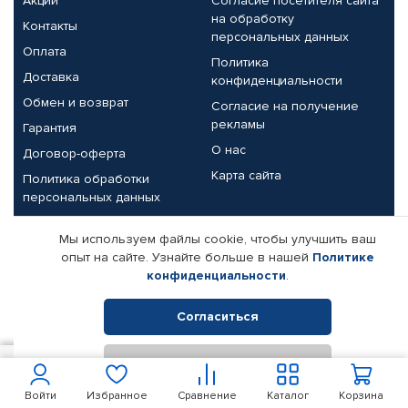
Акции
Согласие посетителя сайта
на обработку
Контакты
персональных данных
Оплата
Политика
Доставка
конфиденциальности
Обмен и возврат
Согласие на получение
рекламы
Гарантия
О нас
Договор-оферта
Карта сайта
Политика обработки
персональных данных
Партнерам
Мы используем файлы cookie, чтобы улучшить ваш
опыт на сайте. Узнайте больше в нашей
Политике
Корпоративным клиентам
Реквизиты компании
конфиденциальности
.
Поставщикам
Согласиться
Отклонить
© КАМАЗ ЦЕНТР ДОНЕЦК, 2015-2026. Все права защищены.
400
В корзину
Интернет-магазин автомобильных товаров Автопрофи.
Войти
Избранное
Сравнение
Каталог
Корзина