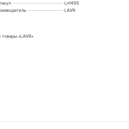
тикул
Ln1495
оизводитель
LAVR
е товары «LAVR»