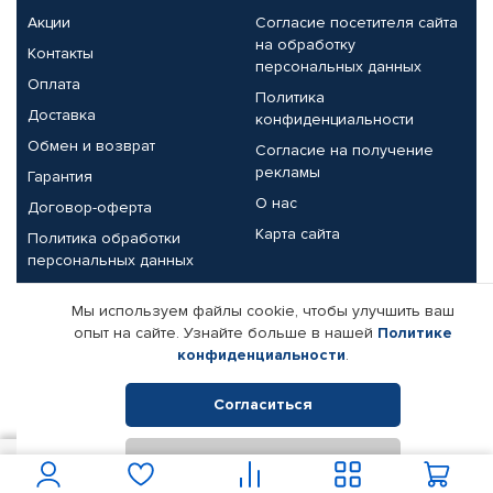
Акции
Согласие посетителя сайта
на обработку
Контакты
персональных данных
Оплата
Политика
Доставка
конфиденциальности
Обмен и возврат
Согласие на получение
рекламы
Гарантия
О нас
Договор-оферта
Карта сайта
Политика обработки
персональных данных
Партнерам
Мы используем файлы cookie, чтобы улучшить ваш
опыт на сайте. Узнайте больше в нашей
Политике
Корпоративным клиентам
Реквизиты компании
конфиденциальности
.
Поставщикам
Согласиться
Отклонить
© КАМАЗ ЦЕНТР ДОНЕЦК, 2015-2026. Все права защищены.
400
В корзину
Интернет-магазин автомобильных товаров Автопрофи.