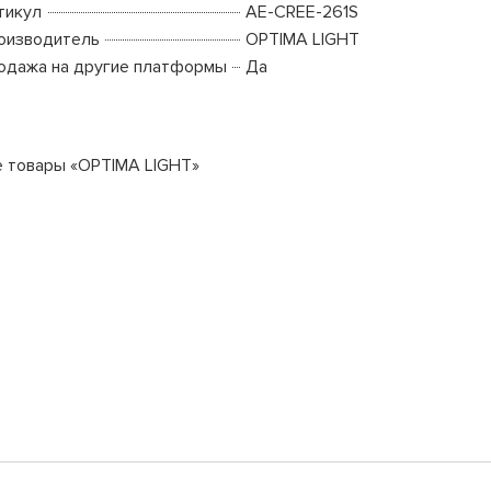
тикул
AE-CREE-261S
оизводитель
OPTIMA LIGHT
одажа на другие платформы
Да
е товары «OPTIMA LIGHT»