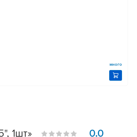
много
", 1шт»
0.0