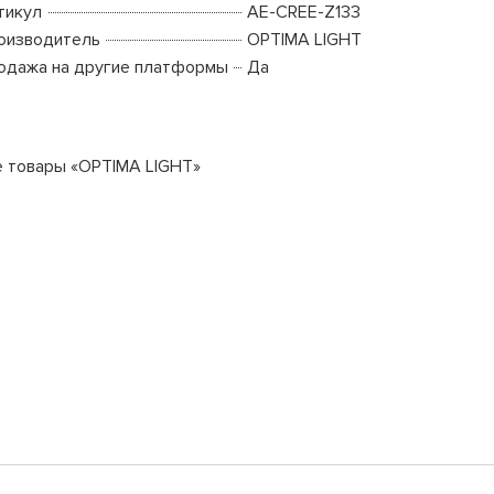
тикул
AE-CREE-Z133
оизводитель
OPTIMA LIGHT
одажа на другие платформы
Да
е товары «OPTIMA LIGHT»