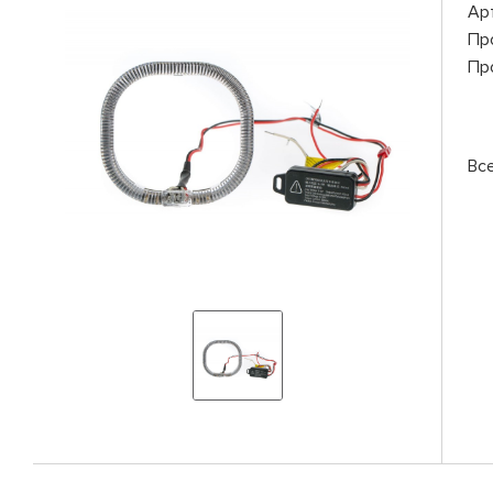
Ар
Пр
Пр
Вс