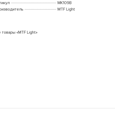
тикул
MK109B
оизводитель
MTF Light
е товары «MTF Light»