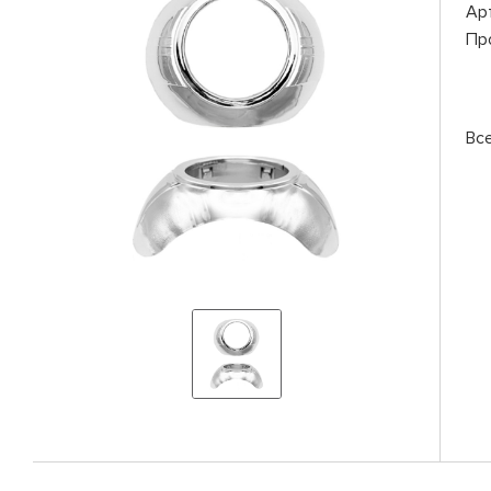
Ар
Пр
Вс