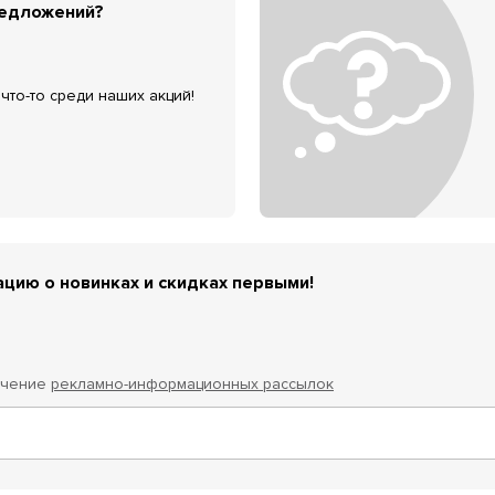
редложений?
что-то среди наших акций!
цию о новинках и скидках первыми!
учение
рекламно-информационных рассылок