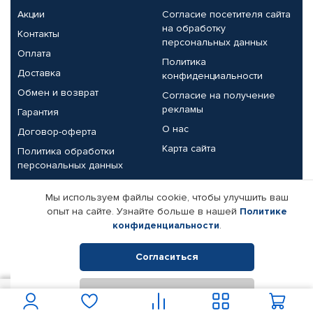
Акции
Согласие посетителя сайта
на обработку
Контакты
персональных данных
Оплата
Политика
Доставка
конфиденциальности
Обмен и возврат
Согласие на получение
рекламы
Гарантия
О нас
Договор-оферта
Карта сайта
Политика обработки
персональных данных
Партнерам
Мы используем файлы cookie, чтобы улучшить ваш
опыт на сайте. Узнайте больше в нашей
Политике
Корпоративным клиентам
Реквизиты компании
конфиденциальности
.
Поставщикам
Согласиться
Отклонить
© КАМАЗ ЦЕНТР ДОНЕЦК, 2015-2026. Все права защищены.
1 190
В корзину
Интернет-магазин автомобильных товаров Автопрофи.