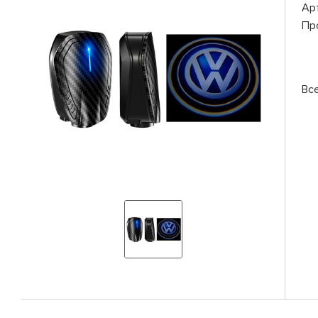
Ар
Пр
Вс