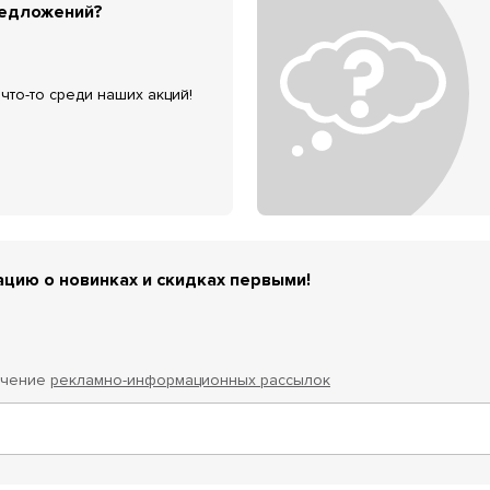
редложений?
что-то среди наших акций!
цию о новинках и скидках первыми!
учение
рекламно-информационных рассылок