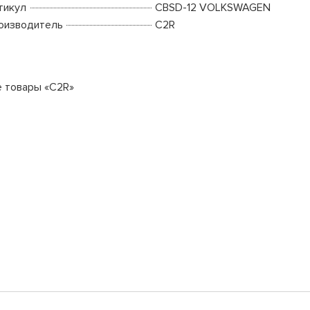
тикул
CBSD-12 VOLKSWAGEN
оизводитель
C2R
е товары «C2R»