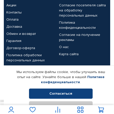
Акции
Согласие посетителя сайта
на обработку
Контакты
персональных данных
Оплата
Политика
Доставка
конфиденциальности
Обмен и возврат
Согласие на получение
рекламы
Гарантия
О нас
Договор-оферта
Карта сайта
Политика обработки
персональных данных
Партнерам
Мы используем файлы cookie, чтобы улучшить ваш
опыт на сайте. Узнайте больше в нашей
Политике
Корпоративным клиентам
Реквизиты компании
конфиденциальности
.
Поставщикам
Согласиться
Отклонить
© КАМАЗ ЦЕНТР ДОНЕЦК, 2015-2026. Все права защищены.
1 150
В корзину
Интернет-магазин автомобильных товаров Автопрофи.