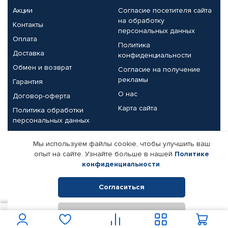
Акции
Согласие посетителя сайта
на обработку
Контакты
персональных данных
Оплата
Политика
Доставка
конфиденциальности
Обмен и возврат
Согласие на получение
рекламы
Гарантия
О нас
Договор-оферта
Карта сайта
Политика обработки
персональных данных
Партнерам
Мы используем файлы cookie, чтобы улучшить ваш
опыт на сайте. Узнайте больше в нашей
Политике
Корпоративным клиентам
Реквизиты компании
конфиденциальности
.
Поставщикам
Согласиться
Отклонить
© КАМАЗ ЦЕНТР ДОНЕЦК, 2015-2026. Все права защищены.
70
В корзину
Интернет-магазин автомобильных товаров Автопрофи.