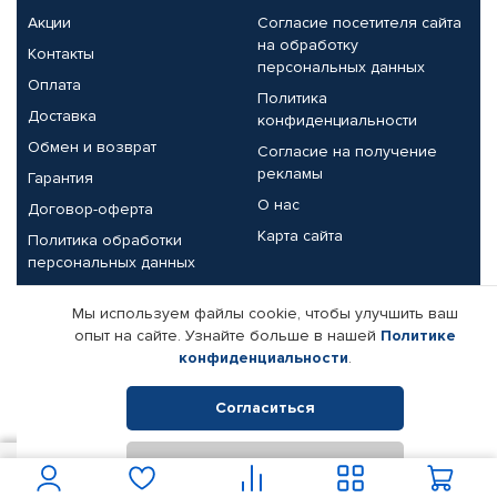
Акции
Согласие посетителя сайта
на обработку
Контакты
персональных данных
Оплата
Политика
Доставка
конфиденциальности
Обмен и возврат
Согласие на получение
рекламы
Гарантия
О нас
Договор-оферта
Карта сайта
Политика обработки
персональных данных
Партнерам
Мы используем файлы cookie, чтобы улучшить ваш
опыт на сайте. Узнайте больше в нашей
Политике
Корпоративным клиентам
Реквизиты компании
конфиденциальности
.
Поставщикам
Согласиться
Отклонить
© КАМАЗ ЦЕНТР ДОНЕЦК, 2015-2026. Все права защищены.
75
В корзину
Интернет-магазин автомобильных товаров Автопрофи.