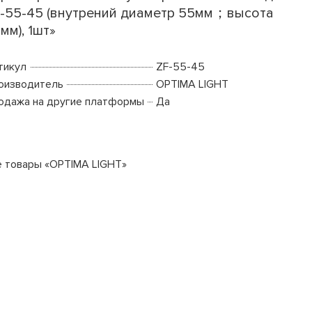
-55-45 (внутрений диаметр 55мм；высота
мм), 1шт»
тикул
ZF-55-45
оизводитель
OPTIMA LIGHT
одажа на другие платформы
Да
е товары «OPTIMA LIGHT»