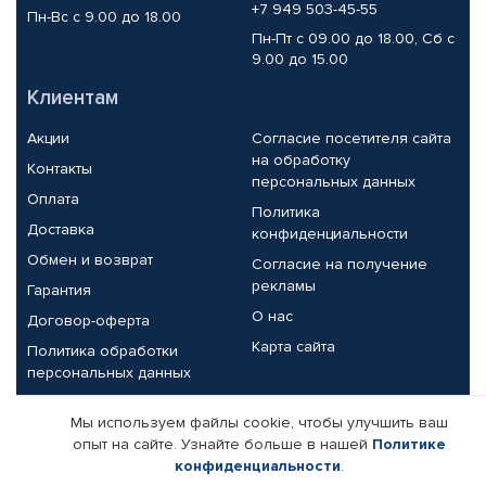
+7 949 503-45-55
Пн-Вс с 9.00 до 18.00
Пн-Пт с 09.00 до 18.00, Сб с
9.00 до 15.00
Клиентам
Акции
Согласие посетителя сайта
на обработку
Контакты
персональных данных
Оплата
Политика
Доставка
конфиденциальности
Обмен и возврат
Согласие на получение
рекламы
Гарантия
О нас
Договор-оферта
Карта сайта
Политика обработки
персональных данных
Партнерам
Мы используем файлы cookie, чтобы улучшить ваш
опыт на сайте. Узнайте больше в нашей
Политике
Корпоративным клиентам
Реквизиты компании
конфиденциальности
.