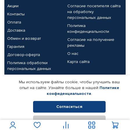
Акции
Согласие посетителя сайта
на обработку
Контакты
персональных данных
Оплата
Политика
Доставка
конфиденциальности
Обмен и возврат
Согласие на получение
рекламы
Гарантия
О нас
Договор-оферта
Карта сайта
Политика обработки
персональных данных
Партнерам
Мы используем файлы cookie, чтобы улучшить ваш
опыт на сайте. Узнайте больше в нашей
Политике
Корпоративным клиентам
Реквизиты компании
конфиденциальности
.
Поставщикам
Согласиться
Отклонить
© КАМАЗ ЦЕНТР ДОНЕЦК, 2015-2026. Все права защищены.
Интернет-магазин автомобильных товаров Автопрофи.