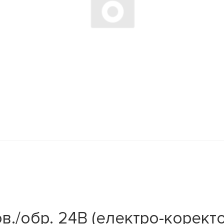
/обр. 24В (електро-коректор