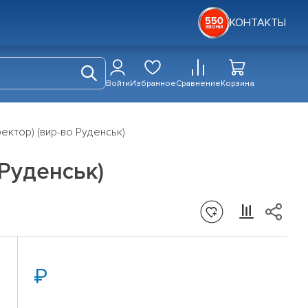
КОНТАКТЫ
Войти
Избранное
Сравнение
Корзина
ектор) (вир-во Руденськ)
 Руденськ)