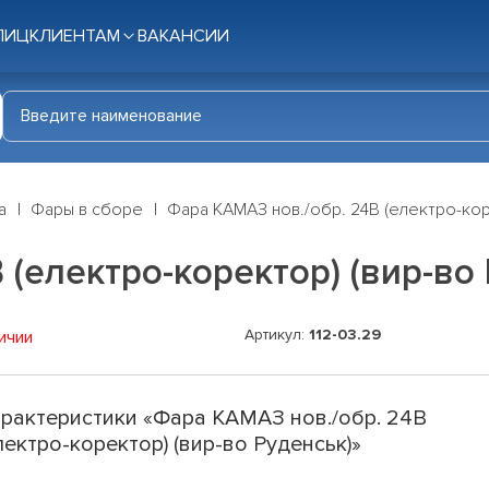
ЛИЦ
КЛИЕНТАМ
ВАКАНСИИ
а
Фары в сборе
Фара КАМАЗ нов./обр. 24В (електро-кор
(електро-коректор) (вир-во
Артикул:
112-03.29
ичии
рактеристики «Фара КАМАЗ нов./обр. 24В
лектро-коректор) (вир-во Руденськ)»