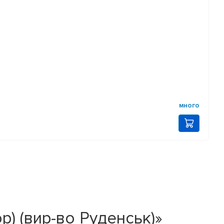
много
) (вир-во Руденськ)»