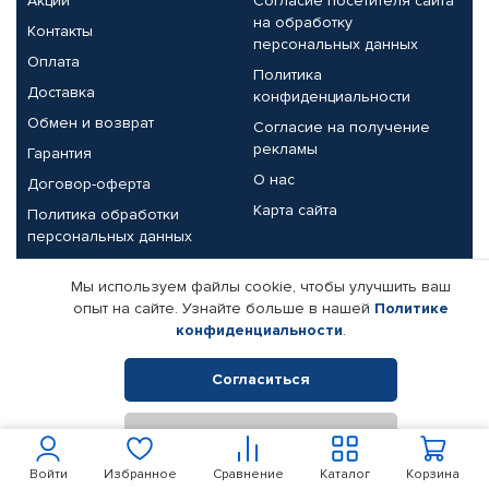
Акции
Согласие посетителя сайта
на обработку
Контакты
персональных данных
Оплата
Политика
Доставка
конфиденциальности
Обмен и возврат
Согласие на получение
рекламы
Гарантия
О нас
Договор-оферта
Карта сайта
Политика обработки
персональных данных
Партнерам
Мы используем файлы cookie, чтобы улучшить ваш
опыт на сайте. Узнайте больше в нашей
Политике
Корпоративным клиентам
Реквизиты компании
конфиденциальности
.
Поставщикам
Согласиться
Отклонить
© КАМАЗ ЦЕНТР ДОНЕЦК, 2015-2026. Все права защищены.
Интернет-магазин автомобильных товаров Автопрофи.
Войти
Избранное
Сравнение
Каталог
Корзина