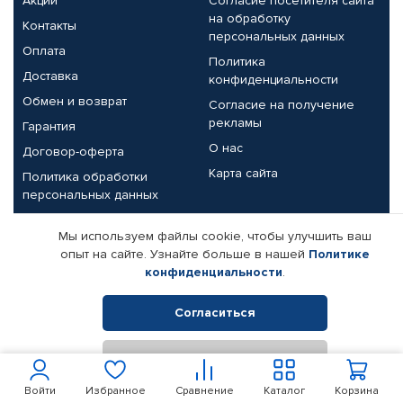
Акции
Согласие посетителя сайта
на обработку
Контакты
персональных данных
Оплата
Политика
Доставка
конфиденциальности
Обмен и возврат
Согласие на получение
рекламы
Гарантия
О нас
Договор-оферта
Карта сайта
Политика обработки
персональных данных
Партнерам
Мы используем файлы cookie, чтобы улучшить ваш
опыт на сайте. Узнайте больше в нашей
Политике
Корпоративным клиентам
Реквизиты компании
конфиденциальности
.
Поставщикам
Согласиться
Отклонить
© КАМАЗ ЦЕНТР ДОНЕЦК, 2015-2026. Все права защищены.
Интернет-магазин автомобильных товаров Автопрофи.
Войти
Избранное
Сравнение
Каталог
Корзина