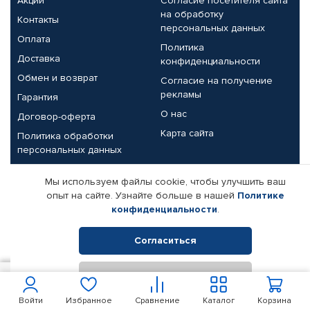
Акции
Согласие посетителя сайта
на обработку
Контакты
персональных данных
Оплата
Политика
Доставка
конфиденциальности
Обмен и возврат
Согласие на получение
рекламы
Гарантия
О нас
Договор-оферта
Карта сайта
Политика обработки
персональных данных
Партнерам
Мы используем файлы cookie, чтобы улучшить ваш
опыт на сайте. Узнайте больше в нашей
Политике
Корпоративным клиентам
Реквизиты компании
конфиденциальности
.
Поставщикам
Согласиться
Отклонить
© КАМАЗ ЦЕНТР ДОНЕЦК, 2015-2026. Все права защищены.
1 305
В корзину
Интернет-магазин автомобильных товаров Автопрофи.
Войти
Избранное
Сравнение
Каталог
Корзина