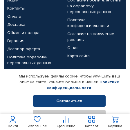
Акции
Согласие посетителя сайта
на обработку
Контакты
персональных данных
Оплата
Политика
Доставка
конфиденциальности
Обмен и возврат
Согласие на получение
рекламы
Гарантия
О нас
Договор-оферта
Карта сайта
Политика обработки
персональных данных
Партнерам
Мы используем файлы cookie, чтобы улучшить ваш
опыт на сайте. Узнайте больше в нашей
Политике
Корпоративным клиентам
Реквизиты компании
конфиденциальности
.
Поставщикам
Согласиться
Отклонить
© КАМАЗ ЦЕНТР ДОНЕЦК, 2015-2026. Все права защищены.
Интернет-магазин автомобильных товаров Автопрофи.
Войти
Избранное
Сравнение
Каталог
Корзина