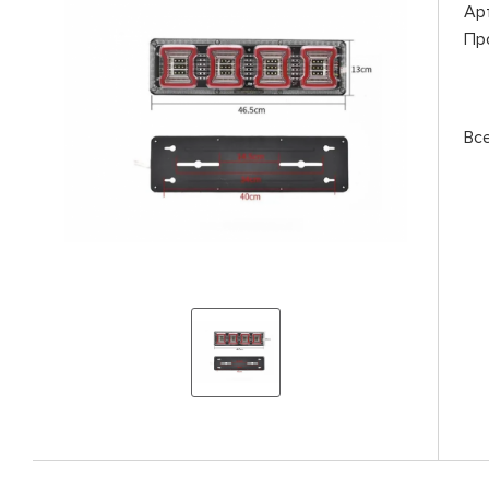
Ар
Пр
Вс