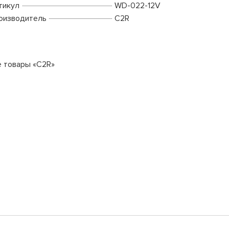
тикул
WD-022-12V
оизводитель
C2R
е товары «C2R»