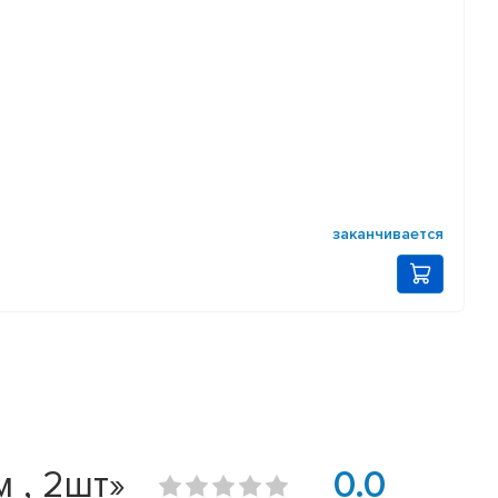
заканчивается
 , 2шт»
0.0