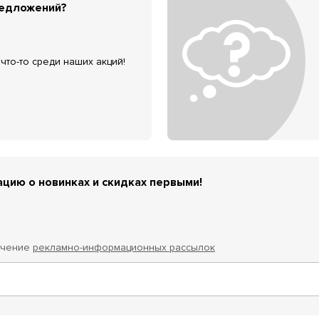
редложений?
что-то среди наших акций!
цию о новинках и скидках первыми!
учение
рекламно-информационных рассылок