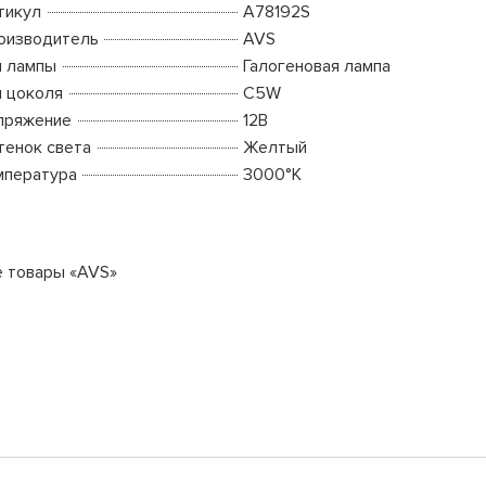
тикул
A78192S
оизводитель
AVS
п лампы
Галогеновая лампа
п цоколя
C5W
пряжение
12В
тенок света
Желтый
мпература
3000°K
е товары «AVS»