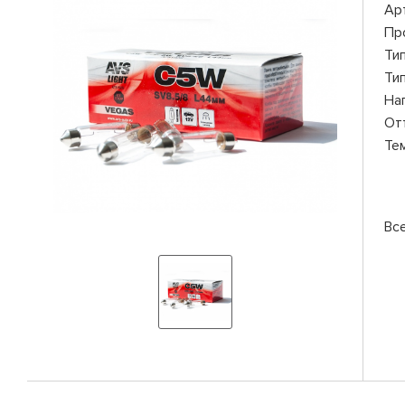
Ар
Пр
Ти
Ти
На
От
Те
Вс