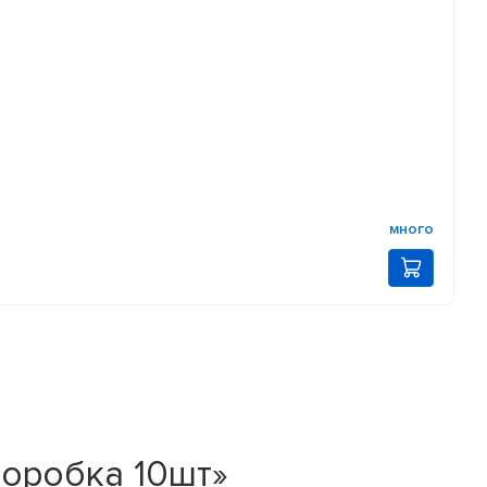
много
коробка 10шт»