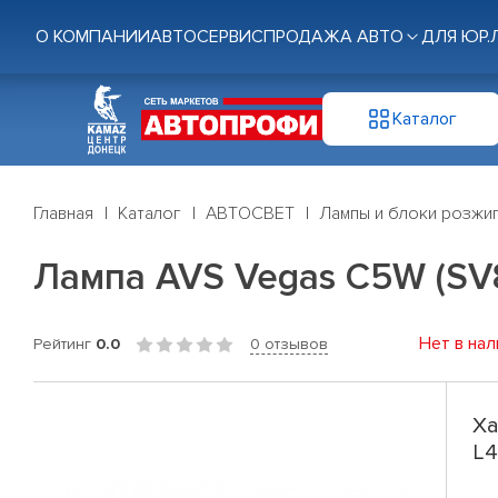
О КОМПАНИИ
АВТОСЕРВИС
ПРОДАЖА АВТО
ДЛЯ ЮР.
Каталог
Главная
Каталог
АВТОСВЕТ
Лампы и блоки розжи
Лампа AVS Vegas C5W (SV8
Нет в нал
Рейтинг
0.0
0 отзывов
Ха
L4