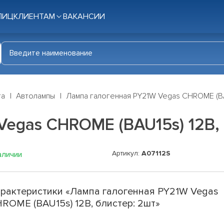
ЛИЦ
КЛИЕНТАМ
ВАКАНСИИ
га
Автолампы
Лампа галогенная PY21W Vegas CHROME (BA
egas CHROME (BAU15s) 12В, 
Артикул:
A07112S
аличии
рактеристики «Лампа галогенная PY21W Vegas
ROME (BAU15s) 12В, блистер: 2шт»