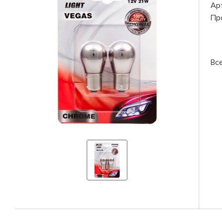
Ар
Пр
Вс