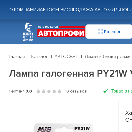
О КОМПАНИИ
АВТОСЕРВИС
ПРОДАЖА АВТО
ДЛЯ ЮР.
Каталог
Главная
Каталог
АВТОСВЕТ
Лампы и блоки розжи
Лампа галогенная PY21W V
Товар в н
Рейтинг
0.0
0 отзывов
Ха
CH