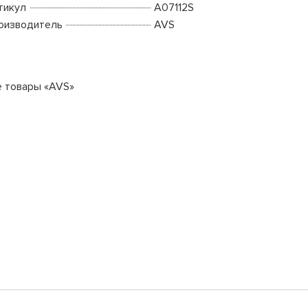
тикул
A07112S
оизводитель
AVS
е товары «AVS»