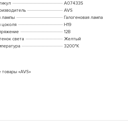
тикул
A07433S
оизводитель
AVS
п лампы
Галогеновая лампа
п цоколя
H19
пряжение
12В
тенок света
Желтый
мпература
3200°K
е товары «AVS»