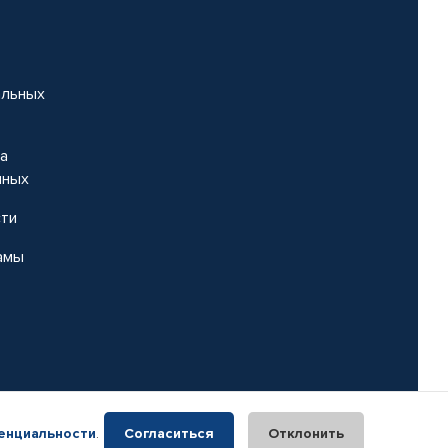
альных
на
нных
сти
амы
енциальности
.
Согласиться
Отклонить