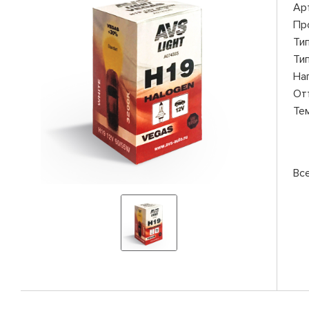
Ар
Пр
Ти
Ти
На
От
Те
Вс