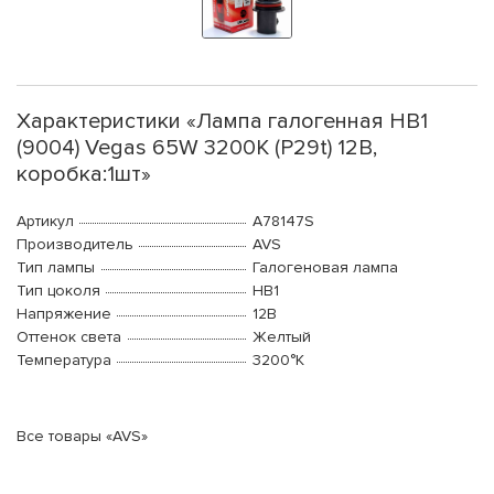
Характеристики «Лампа галогенная HB1
(9004) Vegas 65W 3200K (P29t) 12В,
коробка:1шт»
Артикул
A78147S
Производитель
AVS
Тип лампы
Галогеновая лампа
Тип цоколя
HB1
Напряжение
12В
Оттенок света
Желтый
Температура
3200°K
Все товары «AVS»