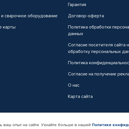
т
Гарантия
 и сварочное оборудование
Договор-оферта
е карты
Политика обработки персон
данных
Согласие посетителя сайта 
обработку персональных да
Политика конфиденциально
Согласие на получение рекл
О нас
Карта сайта
ь ваш опыт на сайте. Узнайте больше в нашей
Политике конфид
-магазин автомобильных товаров Автопрофи.