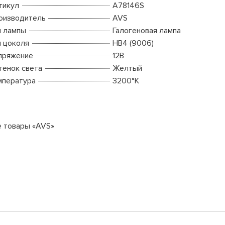
тикул
A78146S
оизводитель
AVS
п лампы
Галогеновая лампа
п цоколя
HB4 (9006)
пряжение
12В
тенок света
Желтый
мпература
3200°K
е товары «AVS»