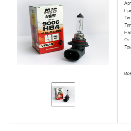
Ар
Пр
Ти
Ти
На
От
Те
Вс