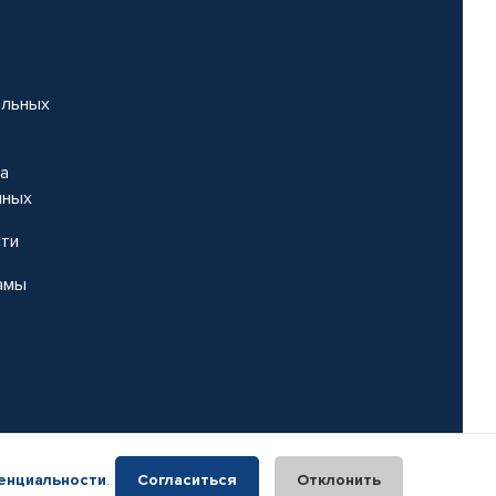
альных
на
нных
сти
амы
енциальности
.
Согласиться
Отклонить