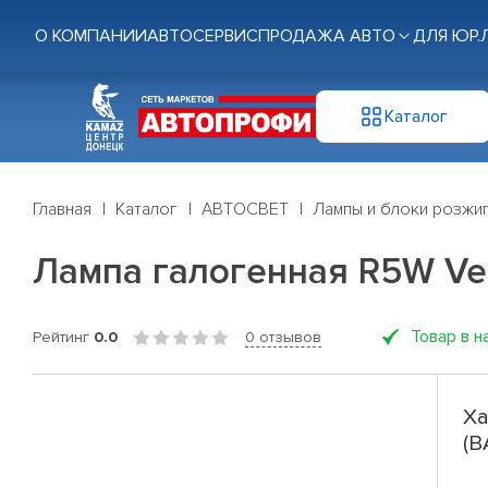
О КОМПАНИИ
АВТОСЕРВИС
ПРОДАЖА АВТО
ДЛЯ ЮР.
Каталог
Главная
Каталог
АВТОСВЕТ
Лампы и блоки розжи
Лампа галогенная R5W Veg
Товар в н
Рейтинг
0.0
0 отзывов
Ха
(B