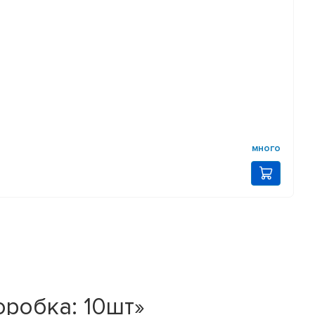
много
оробка: 10шт»