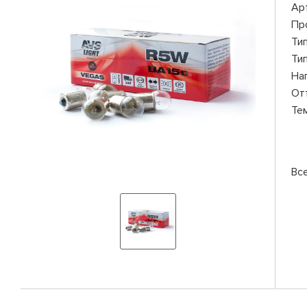
Ар
Пр
Ти
Ти
На
От
Те
Вс