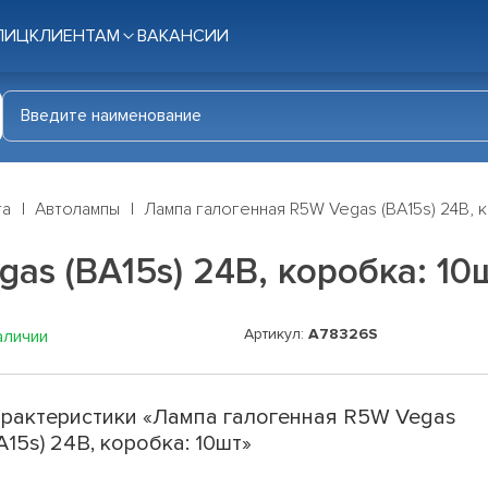
ЛИЦ
КЛИЕНТАМ
ВАКАНСИИ
га
Автолампы
Лампа галогенная R5W Vegas (BA15s) 24В, 
as (BA15s) 24В, коробка: 10
Артикул:
A78326S
аличии
рактеристики «Лампа галогенная R5W Vegas
A15s) 24В, коробка: 10шт»