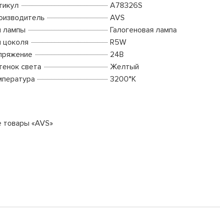
тикул
A78326S
оизводитель
AVS
п лампы
Галогеновая лампа
п цоколя
R5W
пряжение
24В
тенок света
Желтый
мпература
3200°K
е товары «AVS»