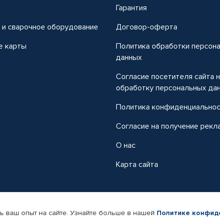
т
Гарантия
 и сварочное оборудование
Договор-оферта
е карты
Политика обработки персон
данных
Согласие посетителя сайта 
обработку персональных да
Политика конфиденциально
Согласие на получение рекл
О нас
Карта сайта
ь ваш опыт на сайте. Узнайте больше в нашей
Политике конфид
-магазин автомобильных товаров Автопрофи.