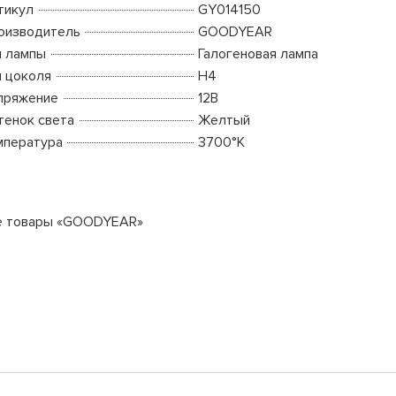
тикул
GY014150
оизводитель
GOODYEAR
п лампы
Галогеновая лампа
п цоколя
H4
пряжение
12В
тенок света
Желтый
мпература
3700°K
е товары «GOODYEAR»