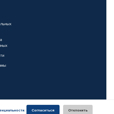
альных
на
нных
сти
амы
енциальности
.
Согласиться
Отклонить