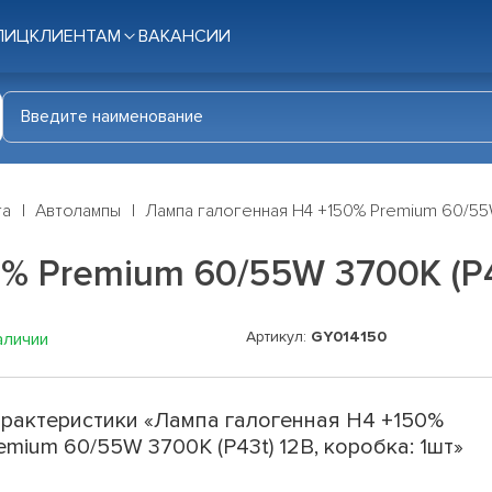
ЛИЦ
КЛИЕНТАМ
ВАКАНСИИ
га
Автолампы
Лампа галогенная H4 +150% Premium 60/55W
% Premium 60/55W 3700K (P43
Артикул:
GY014150
аличии
рактеристики «Лампа галогенная H4 +150%
emium 60/55W 3700K (P43t) 12В, коробка: 1шт»