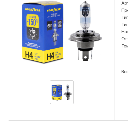
Ар
Пр
Ти
Ти
На
От
Те
Вс