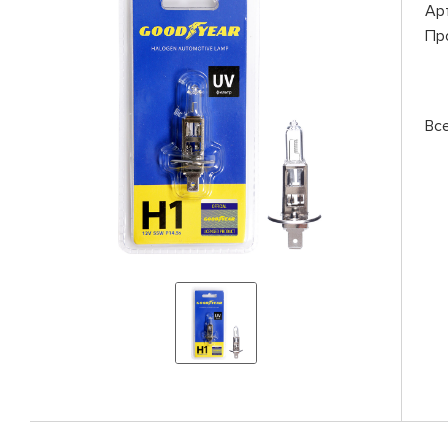
Ар
Пр
Вс