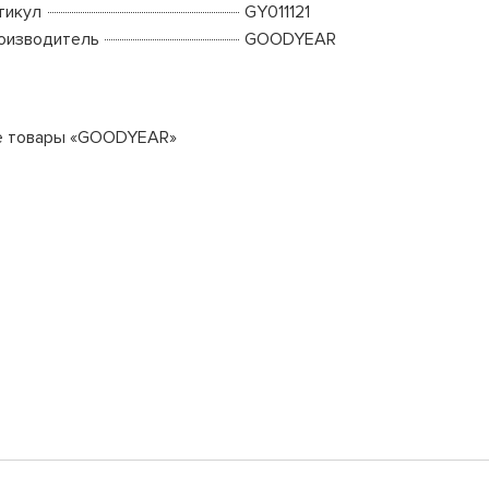
тикул
GY011121
оизводитель
GOODYEAR
е товары «GOODYEAR»