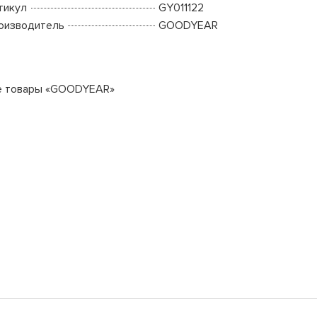
тикул
GY011122
оизводитель
GOODYEAR
е товары «GOODYEAR»