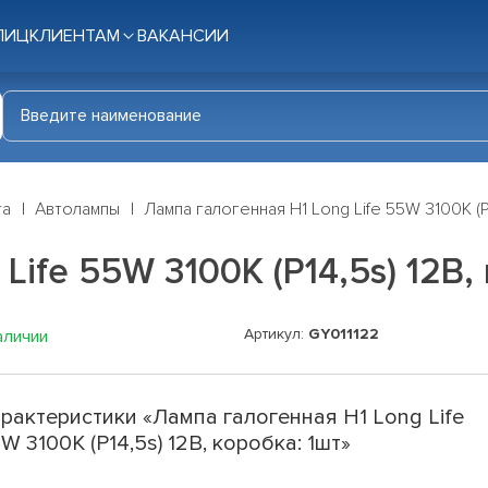
ЛИЦ
КЛИЕНТАМ
ВАКАНСИИ
га
Автолампы
Лампа галогенная H1 Long Life 55W 3100K (P
ife 55W 3100K (P14,5s) 12В,
Артикул:
GY011122
аличии
рактеристики «Лампа галогенная H1 Long Life
W 3100K (P14,5s) 12В, коробка: 1шт»