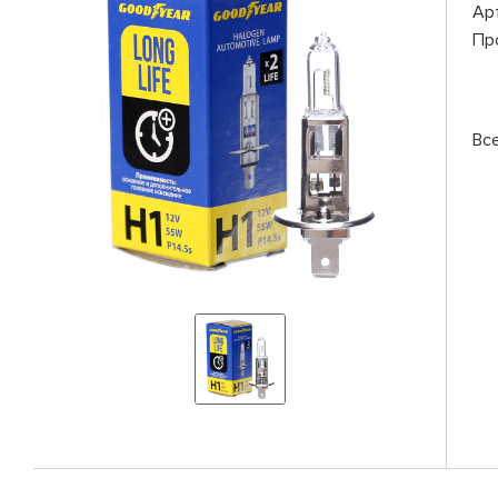
Ар
Пр
Вс