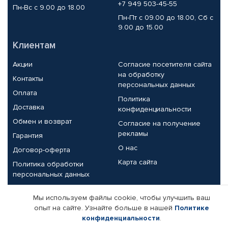
+7 949 503-45-55
Пн-Вс с 9.00 до 18.00
Пн-Пт с 09.00 до 18.00, Сб с
9.00 до 15.00
Клиентам
Акции
Согласие посетителя сайта
на обработку
Контакты
персональных данных
Оплата
Политика
Доставка
конфиденциальности
Обмен и возврат
Согласие на получение
рекламы
Гарантия
О нас
Договор-оферта
Карта сайта
Политика обработки
персональных данных
Партнерам
Мы используем файлы cookie, чтобы улучшить ваш
опыт на сайте. Узнайте больше в нашей
Политике
Корпоративным клиентам
Реквизиты компании
конфиденциальности
.