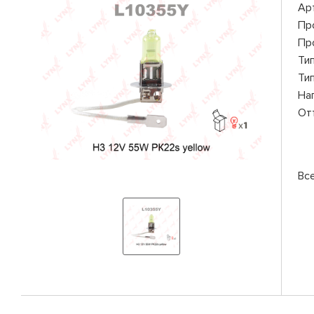
Ар
Пр
Пр
Ти
Ти
На
От
Вс