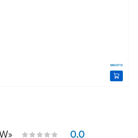
много
OW»
0.0