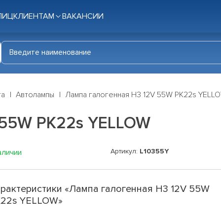
ЛИЦ
КЛИЕНТАМ
ВАКАНСИИ
га
Автолампы
Лампа галогенная H3 12V 55W PK22s YELL
 55W PK22s YELLOW
Артикул:
L10355Y
аличии
рактеристики «Лампа галогенная H3 12V 55W
K22s YELLOW»