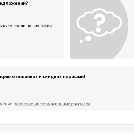
редложений?
что-то среди наших акций!
цию о новинках и скидках первыми!
учение
рекламно-информационных рассылок