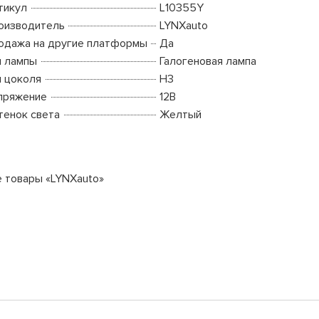
тикул
L10355Y
оизводитель
LYNXauto
одажа на другие платформы
Да
п лампы
Галогеновая лампа
п цоколя
H3
пряжение
12В
тенок света
Желтый
е товары «LYNXauto»