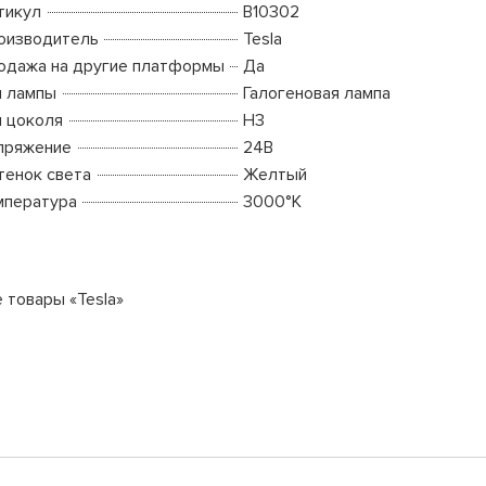
тикул
B10302
оизводитель
Tesla
одажа на другие платформы
Да
п лампы
Галогеновая лампа
п цоколя
H3
пряжение
24В
тенок света
Желтый
мпература
3000°K
 товары «Tesla»