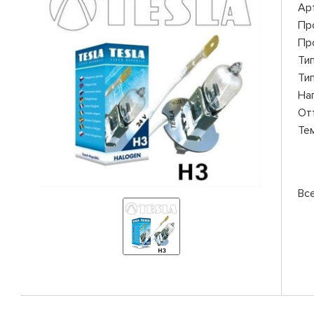
Ар
Пр
Пр
Ти
Ти
На
От
Те
Все