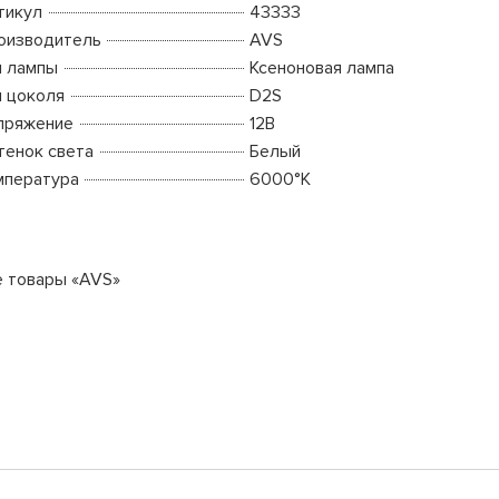
тикул
43333
оизводитель
AVS
п лампы
Ксеноновая лампа
п цоколя
D2S
пряжение
12В
тенок света
Белый
мпература
6000°K
е товары «AVS»