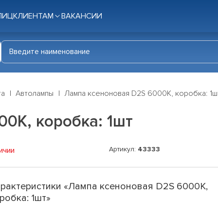
ЛИЦ
КЛИЕНТАМ
ВАКАНСИИ
га
Автолампы
Лампа ксеноновая D2S 6000K, коробка: 1ш
0K, коробка: 1шт
Артикул:
43333
ичии
рактеристики «Лампа ксеноновая D2S 6000K,
робка: 1шт»