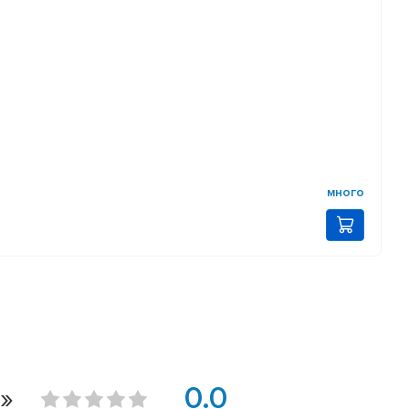
много
»
0.0