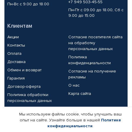
+7 949 503-45-55
Пн-Вс с 9.00 до 18.00
Пн-Пт с 09.00 до 18.00, Сб с
9.00 до 15.00
Клиентам
Акции
Согласие посетителя сайта
на обработку
Контакты
персональных данных
Оплата
Политика
Доставка
конфиденциальности
Обмен и возврат
Согласие на получение
рекламы
Гарантия
О нас
Договор-оферта
Карта сайта
Политика обработки
персональных данных
Партнерам
Мы используем файлы cookie, чтобы улучшить ваш
опыт на сайте. Узнайте больше в нашей
Политике
Корпоративным клиентам
Реквизиты компании
конфиденциальности
.