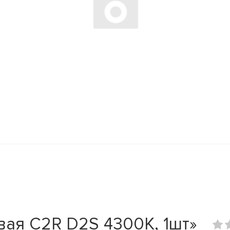
вая C2R D2S 4300K, 1шт»