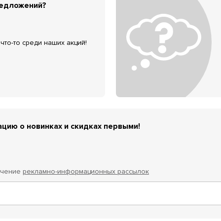
редложений?
что-то среди наших акций!
цию о новинках и скидках первыми!
учение
рекламно-информационных рассылок