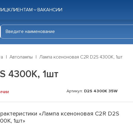
ЛИЦ
КЛИЕНТАМ
ВАКАНСИИ
га
Автолампы
Лампа ксеноновая C2R D2S 4300K, 1шт
S 4300K, 1шт
Артикул:
D2S 4300K 35W
ичии
рактеристики «Лампа ксеноновая C2R D2S
00K, 1шт»