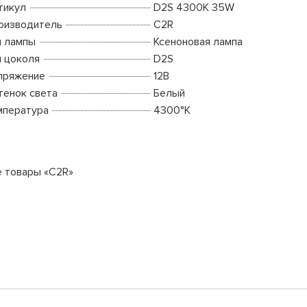
тикул
D2S 4300K 35W
оизводитель
C2R
п лампы
Ксеноновая лампа
п цоколя
D2S
пряжение
12В
тенок света
Белый
мпература
4300°K
е товары «C2R»