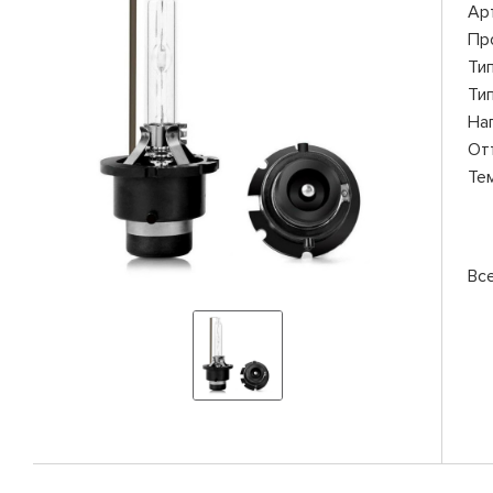
Ар
Пр
Ти
Ти
На
От
Те
Вс