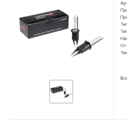
Ар
Пр
Пр
Ти
Ти
На
От
Те
Вс