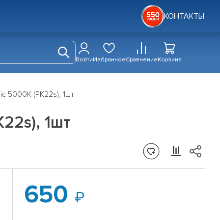
КОНТАКТЫ
Войти
Избранное
Сравнение
Корзина
c 5000K (PK22s), 1шт
22s), 1шт
650