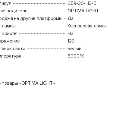
тикул
CER-30-H3-5
оизводитель
OPTIMA LIGHT
одажа на другие платформы
Да
п лампы
Ксеноновая лампа
п цоколя
H3
пряжение
12В
тенок света
Белый
мпература
5000°K
е товары «OPTIMA LIGHT»