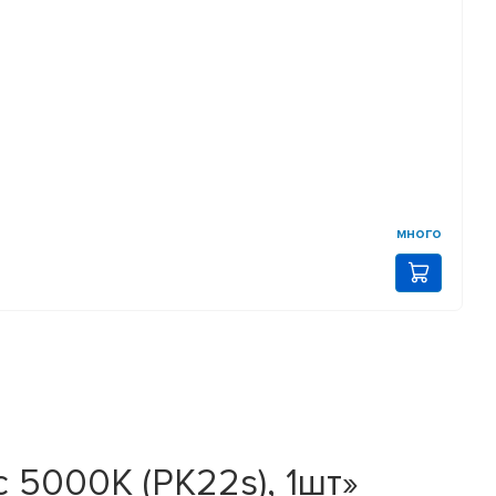
много
 5000K (PK22s), 1шт»