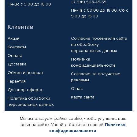
+7 949 503-45-55
Пн-Вс с 9.00 до 18.00
Пн-Пт с 09.00 до 18.00, Сб с
9.00 до 15.00
Клиентам
Акции
Согласие посетителя сайта
на обработку
Контакты
персональных данных
Оплата
Политика
Доставка
конфиденциальности
Обмен и возврат
Согласие на получение
рекламы
Гарантия
О нас
Договор-оферта
Карта сайта
Политика обработки
персональных данных
Партнерам
Мы используем файлы cookie, чтобы улучшить ваш
опыт на сайте. Узнайте больше в нашей
Политике
Корпоративным клиентам
Реквизиты компании
конфиденциальности
.