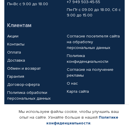
+7 949 503-45-55
Пн-Вс с 9.00 до 18.00
Пн-Пт с 09.00 до 18.00, Сб с
9.00 до 15.00
Клиентам
Акции
Согласие посетителя сайта
на обработку
Контакты
персональных данных
Оплата
Политика
Доставка
конфиденциальности
Обмен и возврат
Согласие на получение
рекламы
Гарантия
О нас
Договор-оферта
Карта сайта
Политика обработки
персональных данных
Партнерам
Мы используем файлы cookie, чтобы улучшить ваш
опыт на сайте. Узнайте больше в нашей
Политике
Корпоративным клиентам
Реквизиты компании
конфиденциальности
.